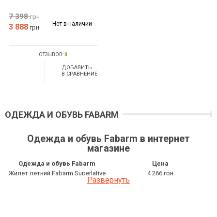
7 398
грн
Нет в наличии
3 888
грн
ОТЗЫВОВ:
0
ДОБАВИТЬ
В СРАВНЕНИЕ
ОДЕЖДА И ОБУВЬ FABARM
Одежда и обувь Fabarm в интернет
магазине
Одежда и обувь Fabarm
Цена
Жилет летний Fabarm Superlative
4 266 грн
Развернуть
Жилет Fabarm Superlative
7 398 грн
Кепка Fabarm
378 грн
Жилет летний Fabarm Superlative
4 266 грн
Жилет Fabarm Superlative
3 888 грн