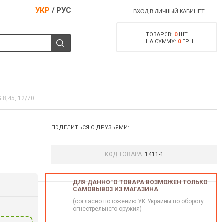
УКР
/
РУС
ВХОД В ЛИЧНЫЙ КАБИНЕТ
ТОВАРОВ:
0
ШТ
НА СУММУ:
0
ГРН
РАЗРЕШЕНИЕ НА
С
АКЦИИ
КОНТАКТЫ
ОРУЖИЕ
8,45, 12/70
ПОДЕЛИТЬСЯ С ДРУЗЬЯМИ:
КОД ТОВАРА:
1411-1
ДЛЯ ДАННОГО ТОВАРА ВОЗМОЖЕН ТОЛЬКО
САМОВЫВОЗ ИЗ МАГАЗИНА
(согласно положению УК Украины по обороту
огнестрельного оружия)