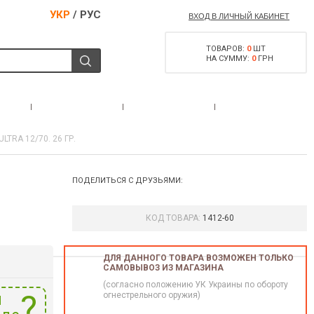
УКР
/
РУС
ВХОД В ЛИЧНЫЙ КАБИНЕТ
ТОВАРОВ:
0
ШТ
НА СУММУ:
0
ГРН
РАЗРЕШЕНИЕ НА
С
АКЦИИ
КОНТАКТЫ
ОРУЖИЕ
TRA 12/70. 26 ГР.
ПОДЕЛИТЬСЯ С ДРУЗЬЯМИ:
КОД ТОВАРА:
1412-60
ДЛЯ ДАННОГО ТОВАРА ВОЗМОЖЕН ТОЛЬКО
САМОВЫВОЗ ИЗ МАГАЗИНА
(согласно положению УК Украины по обороту
и
огнестрельного оружия)