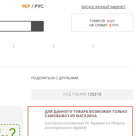
УКР
/
РУС
ВХОД В ЛИЧНЫЙ КАБИНЕТ
ТОВАРОВ:
0
ШТ
НА СУММУ:
0
ГРН
РАЗРЕШЕНИЕ НА
С
АКЦИИ
КОНТАКТЫ
ОРУЖИЕ
ПОДЕЛИТЬСЯ С ДРУЗЬЯМИ:
КОД ТОВАРА:
1253-10
ДЛЯ ДАННОГО ТОВАРА ВОЗМОЖЕН ТОЛЬКО
САМОВЫВОЗ ИЗ МАГАЗИНА
(согласно положению УК Украины по обороту
и
огнестрельного оружия)