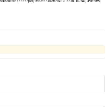
ествляется при посредничестве компаний «Новая Почта», «Интайм»,