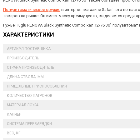
RENOVA Black Synthetic Combo кал.12/76 30" также обладает простот
Полуавтоматическое оружие
в интернет-магазине Safari - это по-на
товаров на рынке. Он имеет массу преимуществ, выделяется среди др
Ружье Huglu RENOVA Black Synthetic Combo кал.12/76 30" полуавтомат
ХАРАКТЕРИСТИКИ
АРТИКУЛ ПОСТАВЩИКА
ПРОИЗВОДИТЕЛЬ
СТРАНА ПРОИЗВОДИТЕЛЬ
ДЛИНА СТВОЛА, ММ
ПРИЦЕЛЬНЫЕ ПРИСПОСОБЛЕНИЯ
КОЛИЧЕСТВО ПАТРОНОВ
МАТЕРИАЛ ЛОЖА
КАЛИБР
СИСТЕМА ПЕРЕЗАРЯДКИ
ВЕС, КГ