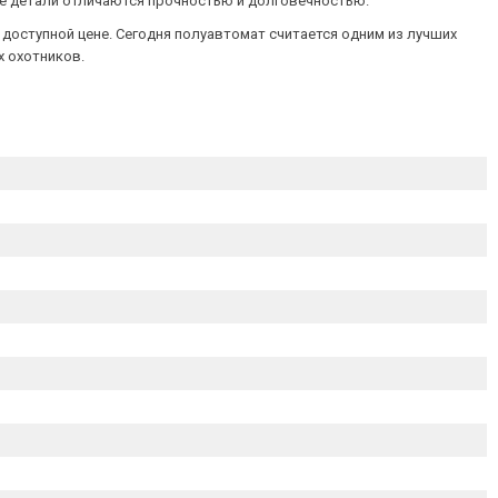
все детали отличаются прочностью и долговечностью.
о доступной цене. Сегодня полуавтомат считается одним из лучших
х охотников.