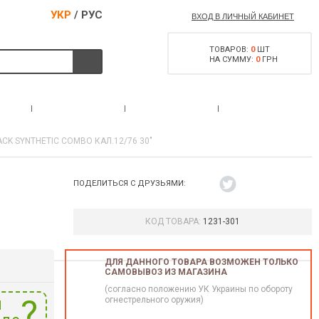
УКР
/
РУС
ВХОД В ЛИЧНЫЙ КАБИНЕТ
ТОВАРОВ:
0
ШТ
НА СУММУ:
0
ГРН
РАЗРЕШЕНИЕ НА
С
АКЦИИ
КОНТАКТЫ
ОРУЖИЕ
CK SYNTHETIC COMBO КАЛ.12/76 30"
ПОДЕЛИТЬСЯ С ДРУЗЬЯМИ:
КОД ТОВАРА:
1231-301
ДЛЯ ДАННОГО ТОВАРА ВОЗМОЖЕН ТОЛЬКО
САМОВЫВОЗ ИЗ МАГАЗИНА
(согласно положению УК Украины по обороту
и
огнестрельного оружия)