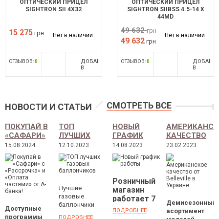
ОПТИЧЕСКИЙ ПРИЦЕЛ
ОПТИЧЕСКИЙ ПРИЦЕЛ
SIGHTRON SII 4X32
SIGHTRON SIIBSS 4.5-14 X
44MD
49 632
грн
15 275
грн
Нет в наличии
Нет в наличии
49 632
грн
ДОБАВИТЬ
ДОБАВИ
ОТЗЫВОВ:
0
ОТЗЫВОВ:
0
В
В
СРАВНЕНИЕ
СРАВНЕН
СМОТРЕТЬ ВСЕ
НОВОСТИ И СТАТЬИ
ПОКУПАЙ В
ТОП
НОВЫЙ
АМЕРИКАНСК
«САФАРИ»
ЛУЧШИХ
ГРАФИК
КАЧЕСТВО
С
ГАЗОВЫХ
РАБОТЫ
ОТ
15.08.2024
12.10.2023
14.08.2023
23.02.2023
«РАССРОЧКА»
БАЛЛОНЧИКОВ
BELLEVILLE
И «ОПЛАТА
В УКРАИНЕ
ЧАСТЯМИ»
ОТ А-
Розничный
БАНКА!
Лучшие
магазин
газовые
работает 7
Демисезонный
баллончики
дней в
Доступные
ПОДРОБНЕЕ
асортимент
для
неделю
программы
ПОДРОБНЕЕ