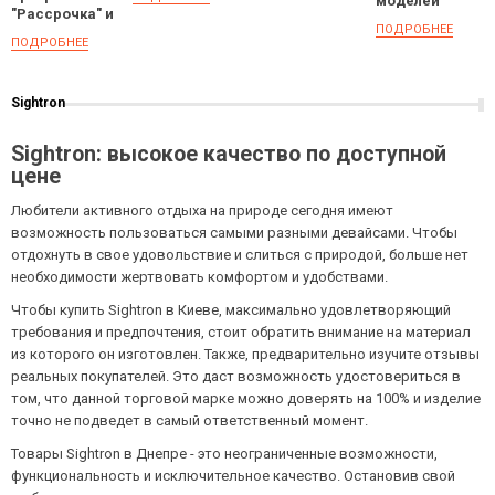
моделей
самообороны:
"Рассрочка" и
доступен для
выбор и
ПОДРОБНЕЕ
"Оплата
заказов
рекомендации
ПОДРОБНЕЕ
частями" от А-
банка
Sightron
Sightron: высокое качество по доступной
цене
Любители активного отдыха на природе сегодня имеют
возможность пользоваться самыми разными девайсами. Чтобы
отдохнуть в свое удовольствие и слиться с природой, больше нет
необходимости жертвовать комфортом и удобствами.
Чтобы купить Sightron в Киеве, максимально удовлетворяющий
требования и предпочтения, стоит обратить внимание на материал
из которого он изготовлен. Также, предварительно изучите отзывы
реальных покупателей. Это даст возможность удостовериться в
том, что данной торговой марке можно доверять на 100% и изделие
точно не подведет в самый ответственный момент.
Товары Sightron в Днепре - это неограниченные возможности,
функциональность и исключительное качество. Остановив свой