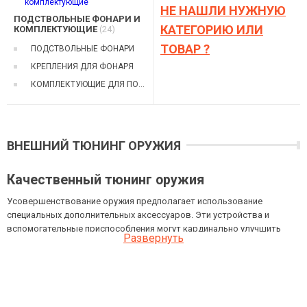
НЕ НАШЛИ НУЖНУЮ
ПОДСТВОЛЬНЫЕ ФОНАРИ И
КАТЕГОРИЮ ИЛИ
КОМПЛЕКТУЮЩИЕ
(24)
ТОВАР ?
ПОДСТВОЛЬНЫЕ ФОНАРИ
КРЕПЛЕНИЯ ДЛЯ ФОНАРЯ
КОМПЛЕКТУЮЩИЕ ДЛЯ ПОДСТВОЛЬНЫХ ФОНАРЕЙ
ВНЕШНИЙ ТЮНИНГ ОРУЖИЯ
Качественный тюнинг оружия
Усовершенствование оружия предполагает использование
специальных дополнительных аксессуаров. Эти устройства и
вспомогательные приспособления могут кардинально улучшить
Развернуть
характеристики как самого простого охотничьего ружья, так
ультрасовременного карабина. Все аксессуары, предназначенные
для
тюнинга охотничьего оружия
, или модели для страйкбола,
решают следующие проблемы:
Повышение точности стрельбы. Инструменты для прицеливания