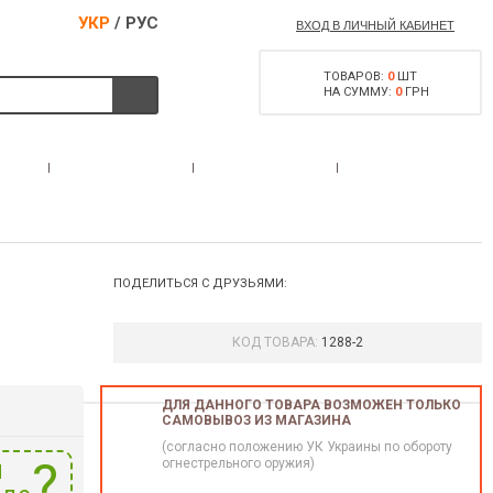
УКР
/
РУС
ВХОД В ЛИЧНЫЙ КАБИНЕТ
ТОВАРОВ:
0
ШТ
НА СУММУ:
0
ГРН
РАЗРЕШЕНИЕ НА
С
АКЦИИ
КОНТАКТЫ
ОРУЖИЕ
ПОДЕЛИТЬСЯ С ДРУЗЬЯМИ:
КОД ТОВАРА:
1288-2
ДЛЯ ДАННОГО ТОВАРА ВОЗМОЖЕН ТОЛЬКО
САМОВЫВОЗ ИЗ МАГАЗИНА
(согласно положению УК Украины по обороту
и
огнестрельного оружия)