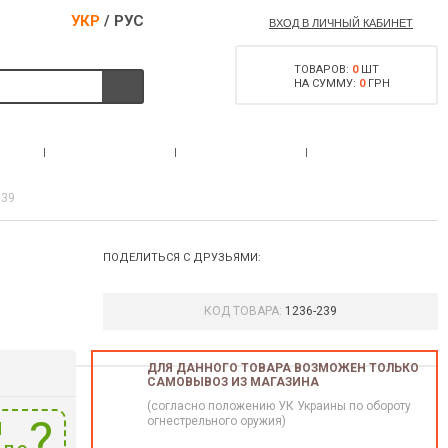
УКР
/
РУС
ВХОД В ЛИЧНЫЙ КАБИНЕТ
ТОВАРОВ:
0
ШТ
НА СУММУ:
0
ГРН
РАЗРЕШЕНИЕ НА
С
АКЦИИ
КОНТАКТЫ
ОРУЖИЕ
Х39
ПОДЕЛИТЬСЯ С ДРУЗЬЯМИ:
КОД ТОВАРА:
1236-239
ДЛЯ ДАННОГО ТОВАРА ВОЗМОЖЕН ТОЛЬКО
САМОВЫВОЗ ИЗ МАГАЗИНА
(согласно положению УК Украины по обороту
и
огнестрельного оружия)