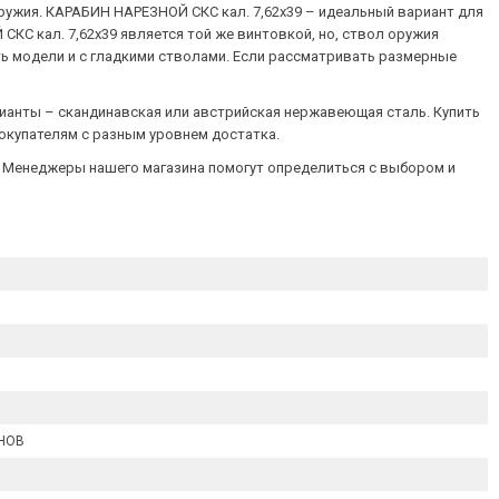
ружия. КАРАБИН НАРЕЗНОЙ СКС кал. 7,62х39 – идеальный вариант для
КС кал. 7,62х39 является той же винтовкой, но, ствол оружия
ь модели и с гладкими стволами. Если рассматривать размерные
рианты – скандинавская или австрийская нержавеющая сталь. Купить
покупателям с разным уровнем достатка.
. Менеджеры нашего магазина помогут определиться с выбором и
ОНОВ