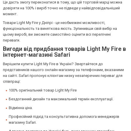
Це дасть змогу переконатися в тому, що цій торговій марці можна
довіряти на 100% і виріб точно не підведе у найвідповідальніший
момент.
Товари Light My Fire у Дніпрі - це необмежені можливості,
функціональність та виняткова якість. Зупинивши свій вибір на
цьому виробі, ви зможете самостійно оцінити всі перелічені
переваги.
Вигоди від придбання товарів Light My Fire в
інтернет-магазині Safari
Вирішили купити Light My Fire в Україні? Звертайтеся до
представників нашого онлайн-магазину за телефонами, вказаними
на сайті. Safari пропонує клієнтам низку незаперечних переваг для
співпраці:
100% оригінальний товар Light My Fire
Бездоганний дизайн та максимальний термін експлуатації.
Відмінна ціна.
Професійний підхід та консультативна допомога менеджерів
магазину Safari.