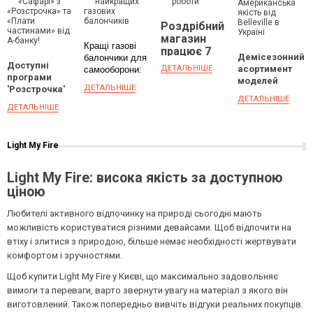
ВІД А-
БАНКУ!
Роздрібний
магазин
Кращі газові
працює 7
Демісезонний
балончики для
днів на
Доступні
ДЕТАЛЬНІШЕ
асортимент
самооборони:
тиждень
програми
моделей
вибір та
ДЕТАЛЬНІШЕ
'Розстрочка'
доступний для
рекомендації
ДЕТАЛЬНІШЕ
та 'Оплата
замовлень
ДЕТАЛЬНІШЕ
частинами'
від А-банку
Light My Fire
Light My Fire: висока якість за доступною
ціною
Любителі активного відпочинку на природі сьогодні мають
можливість користуватися різними девайсами. Щоб відпочити на
втіху і злитися з природою, більше немає необхідності жертвувати
комфортом і зручностями.
Щоб купити Light My Fire у Києві, що максимально задовольняє
вимоги та переваги, варто звернути увагу на матеріал з якого він
виготовлений. Також попередньо вивчіть відгуки реальних покупців.