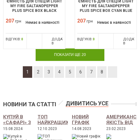
ЄМНІСТЬ ДЛЯ СПЕЦІЙ LIGHT
ЄМНІСТЬ ДЛЯ СПЕЦІЙ LIGHT
MY FIRE SALTANDPEPPER
MY FIRE SALTANDPEPPER
PLUS SPICE BOX BLACK
PLUS SPICE BOX CYAN BLUE
207
207
грн
грн
Немає в наявності
Немає в наявності
ДОДАТИ
ДОДАТИ
ВІДГУКІВ:
0
ВІДГУКІВ:
0
В
В
ПОРІВНЯННЯ
ПОРІВНЯ
ПОКАЗАТИ ЩЕ 20
1
2
3
4
5
6
7
8
ДИВИТИСЬ УСЕ
НОВИНИ ТА СТАТТІ
КУПУЙ В
ТОП
НОВИЙ
АМЕРИКАНСЬ
«САФАРІ» З
НАЙКРАЩИХ
ГРАФІК
ЯКІСТЬ ВІД
«РОЗСТРОЧКА»
ГАЗОВИХ
РОБОТИ
BELLEVILLE
15.08.2024
12.10.2023
14.08.2023
23.02.2023
ТА «ПЛАТИ
БАЛОНЧИКІВ
В УКРАЇНІ
ЧАСТИНАМИ»