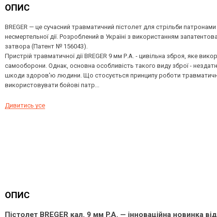
ОПИС
BREGER — це сучасний травматичний пістолет для стрільби патронами
несмертельної дії. Розроблений в Україні з використанням запатентова
затвора (Патент № 156043).
Пристрій травматичної дії BREGER 9 мм Р.А. - цивільна зброя, яке вик
самооборони. Однак, основна особливість такого виду зброї - нездатн
шкоди здоров'ю людини. Що стосується принципу роботи травматично
використовувати бойові патр...
Дивитись усе
ОПИС
Пістолет BREGER кал. 9 мм P.A. — інноваційна новинка в