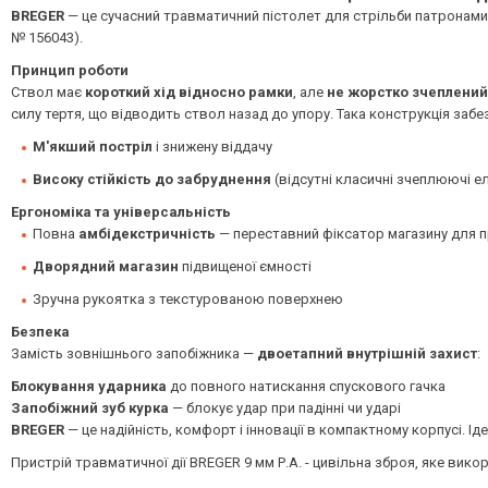
BREGER
— це сучасний травматичний пістолет для стрільби патронами
№ 156043).
Принцип роботи
Ствол має
короткий хід відносно рамки
, але
не жорстко зчеплений
силу тертя, що відводить ствол назад до упору. Така конструкція забе
М'якший постріл
і знижену віддачу
Високу стійкість до забруднення
(відсутні класичні зчеплюючі е
Ергономіка та універсальність
Повна
амбідекстричність
— переставний фіксатор магазину для п
Дворядний магазин
підвищеної ємності
Зручна рукоятка з текстурованою поверхнею
Безпека
Замість зовнішнього запобіжника —
двоетапний внутрішній захист
:
Блокування ударника
до повного натискання спускового гачка
Запобіжний зуб курка
— блокує удар при падінні чи ударі
BREGER
— це надійність, комфорт і інновації в компактному корпусі. І
Пристрій травматичної дії BREGER 9 мм Р.А. - цивільна зброя, яке ви