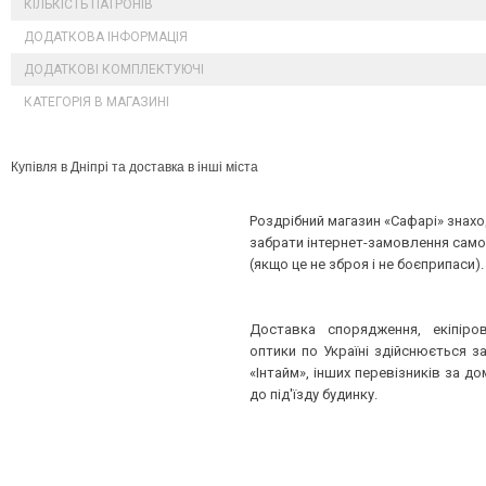
КІЛЬКІСТЬ ПАТРОНІВ
ДОДАТКОВА ІНФОРМАЦІЯ
ДОДАТКОВІ КОМПЛЕКТУЮЧІ
КАТЕГОРІЯ В МАГАЗИНІ
Купівля в Дніпрі та доставка в інші міста
Роздрібний магазин «Сафарі» знахо
забрати інтернет-замовлення само
(якщо це не зброя і не боєприпаси).
Доставка спорядження, екіпіров
оптики по Україні здійснюється 
«Інтайм», інших перевізників за 
до під'їзду будинку.