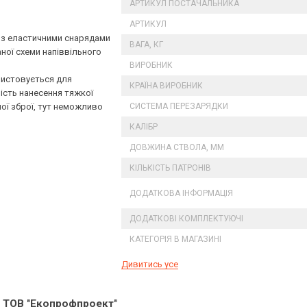
АРТИКУЛ ПОСТАЧАЛЬНИКА
АРТИКУЛ
 з еластичними снарядами
ВАГА, КГ
ної схеми напіввільного
ВИРОБНИК
ористовується для
КРАЇНА ВИРОБНИК
ість нанесення тяжкої
ї зброї, тут неможливо
СИСТЕМА ПЕРЕЗАРЯДКИ
КАЛІБР
ДОВЖИНА СТВОЛА, ММ
КІЛЬКІСТЬ ПАТРОНІВ
ДОДАТКОВА ІНФОРМАЦІЯ
ДОДАТКОВІ КОМПЛЕКТУЮЧІ
КАТЕГОРІЯ В МАГАЗИНІ
Дивитись усе
ід ТОВ "Екопрофпроект"