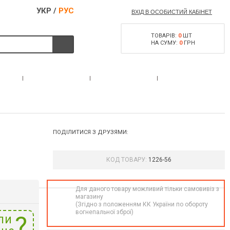
УКР
/
РУС
ВХІД В ОСОБИСТИЙ КАБІНЕТ
ТОВАРІВ:
0
ШТ
НА СУМУ:
0
ГРН
ДОЗВІЛ НА
АС
АКЦІЇ
КОНТАКТИ
ЗБРОЮ
ПОДІЛИТИСЯ З ДРУЗЯМИ:
КОД ТОВАРУ:
1226-56
Для даного товару можливий тільки самовивіз з
магазину
(Згідно з положенням КК України по обороту
вогнепальної зброї)
ли