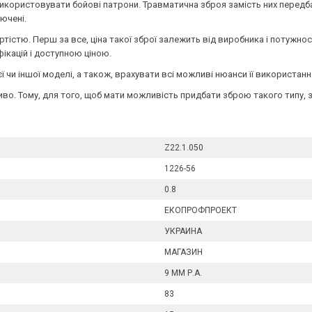
користовувати бойові патрони. Травматична зброя замість них передба
ючені.
тістю. Перш за все, ціна такої зброї залежить від виробника і потужнос
ікацій і доступною ціною.
єї чи іншої моделі, а також, врахувати всі можливі нюанси її використа
ливо. Тому, для того, щоб мати можливість придбати зброю такого типу, 
Z22.1.050
1226-56
0.8
ЕКОПРОФПРОЕКТ
УКРАИНА
МАГАЗИН
9 ММ Р.А.
83