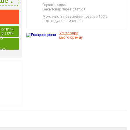
ше
Гарантія якості
Весь товар перевіряється
Можливість повернення товару з 100%
відшкодуванням коштів
КУПИТИ
Усі товари
В 1 КЛІК
цього бренду
 В
ЧКУ