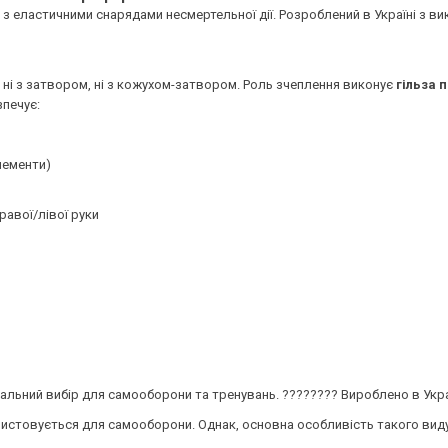
 з еластичними снарядами несмертельної дії. Розроблений в Україні з 
ні з затвором, ні з кожухом-затвором. Роль зчеплення виконує
гільза 
зпечує:
лементи)
равої/лівої руки
деальний вибір для самооборони та тренувань. ???????? Вироблено в Укра
користовується для самооборони. Однак, основна особливість такого вид