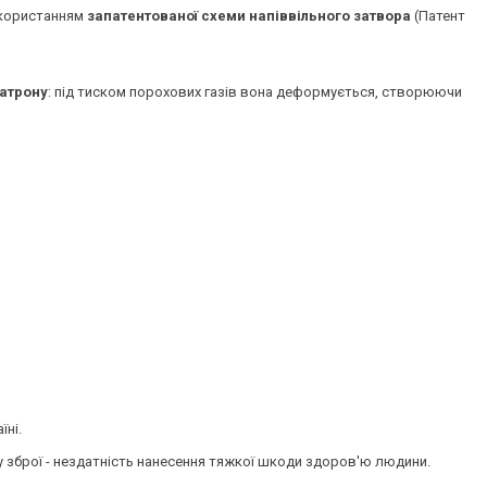
використанням
запатентованої схеми напіввільного затвора
(Патент
патрону
: під тиском порохових газів вона деформується, створюючи
їні.
у зброї - нездатність нанесення тяжкої шкоди здоров'ю людини.