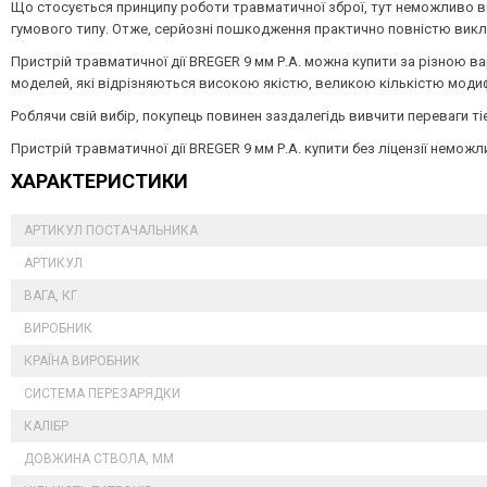
Що стосується принципу роботи травматичної зброї, тут неможливо ви
гумового типу. Отже, серйозні пошкодження практично повністю викл
Пристрій травматичної дії BREGER 9 мм Р.А. можна купити за різною вар
моделей, які відрізняються високою якістю, великою кількістю модиф
Роблячи свій вибір, покупець повинен заздалегідь вивчити переваги ті
Пристрій травматичної дії BREGER 9 мм Р.А. купити без ліцензії немож
ХАРАКТЕРИСТИКИ
АРТИКУЛ ПОСТАЧАЛЬНИКА
АРТИКУЛ
ВАГА, КГ
ВИРОБНИК
КРАЇНА ВИРОБНИК
СИСТЕМА ПЕРЕЗАРЯДКИ
КАЛІБР
ДОВЖИНА СТВОЛА, ММ